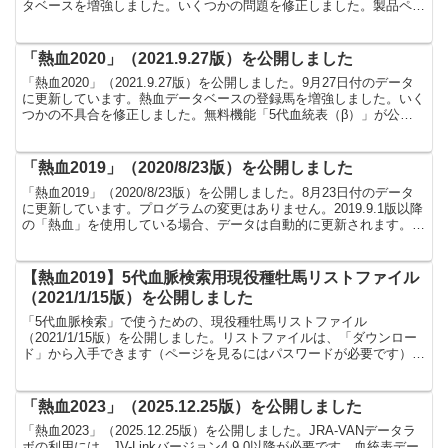
タベースを増強しました。いくつかの問題を修正しました。製品ペー
ジは以下です。無料機能「...
「熱血2020」（2021.9.27版）を公開しました
「熱血2020」（2021.9.27版）を公開しました。9月27日付のデータ
に更新しています。熱血データベースの登録馬を増強しました。いく
つかの不具合を修正しました。無料機能「5代血統表（β）」が公開
中です。
「熱血2019」（2020/8/23版）を公開しました
「熱血2019」（2020/8/23版）を公開しました。8月23日付のデータ
に更新しています。プログラムの変更はありません。2019.9.1版以降
の「熱血」を使用している場合、データは自動的に更新されます。無
料機能「5代血統表（β）」がクロ...
【熱血2019】5代血脈検索用現役種牡馬リストファイル
（2021/1/15版）を公開しました
「5代血脈検索」で使うための、現役種牡馬リストファイル
（2021/1/15版）を公開しました。リストファイルは、「ダウンロー
ド」から入手できます（ページを見るにはパスワードが必要です）。
ダウンロードしたファイル（Zip形式）を解凍してできあ...
「熱血2023」（2025.12.25版）を公開しました
「熱血2023」（2025.12.25版）を公開しました。JRA-VANデータラ
ボの利用には、JV-Linkバージョン4.9.0以降が必要です。血統表デー