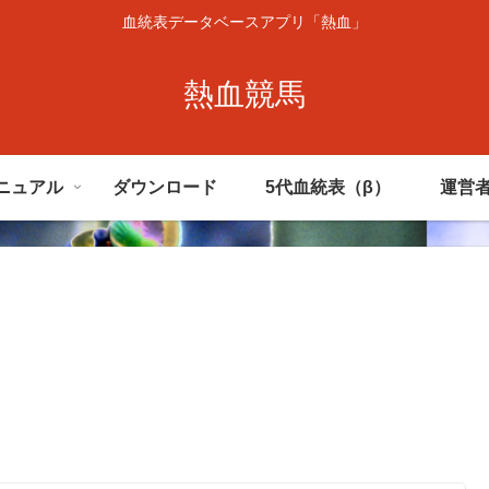
血統表データベースアプリ「熱血」
熱血競馬
ニュアル
ダウンロード
5代血統表（β）
運営