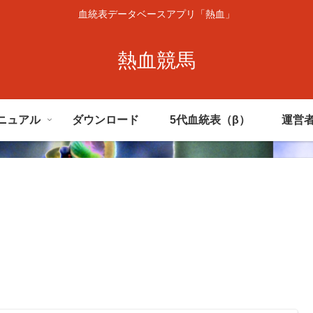
血統表データベースアプリ「熱血」
熱血競馬
ニュアル
ダウンロード
5代血統表（β）
運営