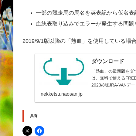
一部の競走馬の馬名を英表記から仮名表
血統表取り込みでエラーが発生する問題
2019/9/1版以降の「熱血」を使用してい
ダウンロード
「熱血」の最新版をダウ
は、無料で使えるFRE
2023/8版JRA-VA
nekketsu.naosan.jp
共有: